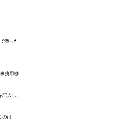
円で買った
ズ 事務用棚
を記入し、
くのは