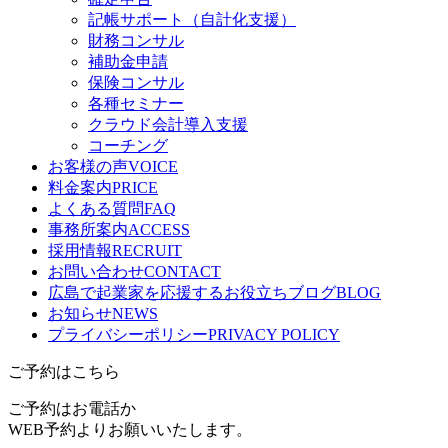
記帳サポート（自計化支援）
財務コンサル
補助金申請
保険コンサル
各種セミナー
クラウド会計導入支援
コーチング
お客様の声
VOICE
料金案内
PRICE
よくある質問
FAQ
事務所案内
ACCESS
採用情報
RECRUIT
お問い合わせ
CONTACT
広島で起業家を応援するお役立ちブログ
BLOG
お知らせ
NEWS
プライバシーポリシー
PRIVACY POLICY
ご予約はこちら
ご予約はお電話か
WEB予約よりお願いいたします。