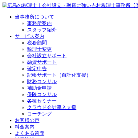
当事務所について
事務所案内
スタッフ紹介
サービス案内
税務顧問
税理士変更
会社設立サポート
融資サポート
確定申告
記帳サポート（自計化支援）
財務コンサル
補助金申請
保険コンサル
各種セミナー
クラウド会計導入支援
コーチング
お客様の声
料金案内
よくある質問