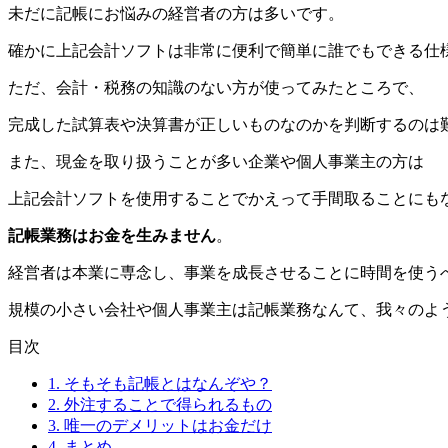
未だに記帳にお悩みの経営者の方は多いです。
確かに上記会計ソフトは非常に便利で簡単に誰でもできる仕
ただ、会計・税務の知識のない方が使ってみたところで、
完成した試算表や決算書が正しいものなのかを判断するのは
また、現金を取り扱うことが多い企業や個人事業主の方は
上記会計ソフトを使用することでかえって手間取ることにも
記帳業務はお金を生みません
。
経営者は本業に専念し、事業を成長させることに時間を使う
規模の小さい会社や個人事業主は記帳業務なんて、我々のよ
目次
1.
そもそも記帳とはなんぞや？
2.
外注することで得られるもの
3.
唯一のデメリットはお金だけ
4.
まとめ