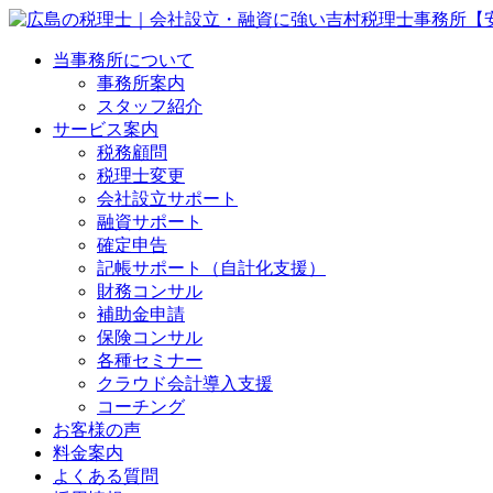
当事務所について
事務所案内
スタッフ紹介
サービス案内
税務顧問
税理士変更
会社設立サポート
融資サポート
確定申告
記帳サポート（自計化支援）
財務コンサル
補助金申請
保険コンサル
各種セミナー
クラウド会計導入支援
コーチング
お客様の声
料金案内
よくある質問