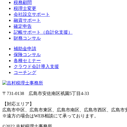
税務顧問
税理士変更
会社設立サポート
融資サポート
確定申告
記帳サポート（自計化支援）
財務コンサル
補助金申請
保険コンサル
各種セミナー
クラウド会計導入支援
コーチング
〒731-0138 広島市安佐南区祇園5丁目4‐33
【対応エリア】
広島市中区、広島市東区、広島市南区、広島市西区、広島市
※遠方の場合はWEB相談にて承っております。
©2022 吉村税理士事務所.