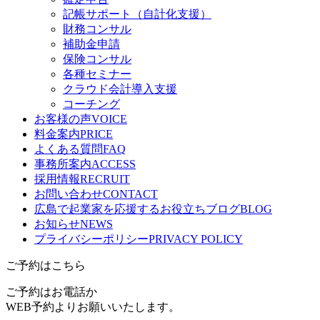
記帳サポート（自計化支援）
財務コンサル
補助金申請
保険コンサル
各種セミナー
クラウド会計導入支援
コーチング
お客様の声
VOICE
料金案内
PRICE
よくある質問
FAQ
事務所案内
ACCESS
採用情報
RECRUIT
お問い合わせ
CONTACT
広島で起業家を応援するお役立ちブログ
BLOG
お知らせ
NEWS
プライバシーポリシー
PRIVACY POLICY
ご予約はこちら
ご予約はお電話か
WEB予約よりお願いいたします。