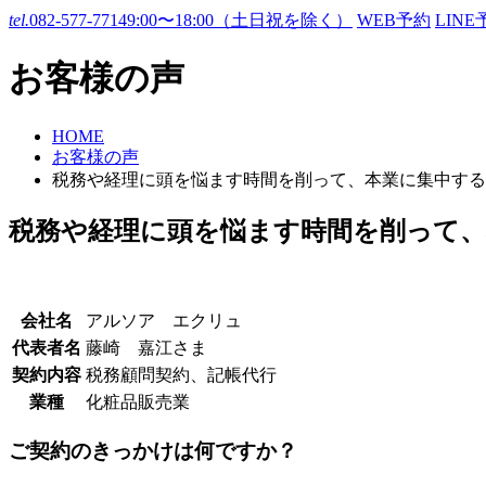
tel.
082-577-7714
9:00〜18:00（土日祝を除く）
WEB予約
LINE
お客様の声
HOME
お客様の声
税務や経理に頭を悩ます時間を削って、本業に集中する
税務や経理に頭を悩ます時間を削って
会社名
アルソア エクリュ
代表者名
藤崎 嘉江さま
契約内容
税務顧問契約、記帳代行
業種
化粧品販売業
ご契約のきっかけは何ですか？