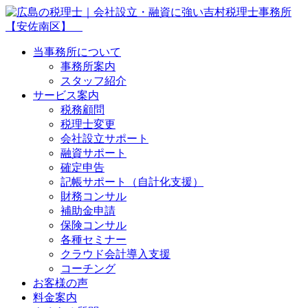
当事務所について
事務所案内
スタッフ紹介
サービス案内
税務顧問
税理士変更
会社設立サポート
融資サポート
確定申告
記帳サポート（自計化支援）
財務コンサル
補助金申請
保険コンサル
各種セミナー
クラウド会計導入支援
コーチング
お客様の声
料金案内