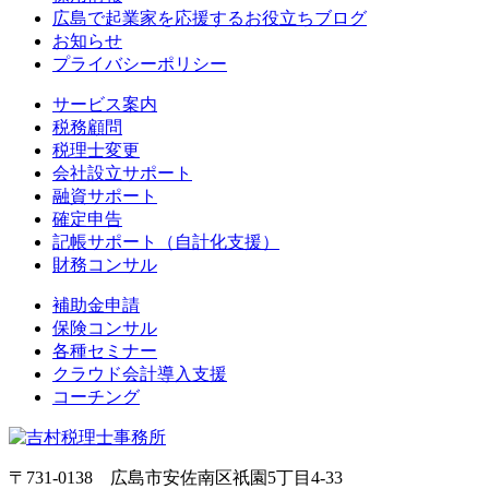
広島で起業家を応援するお役立ちブログ
お知らせ
プライバシーポリシー
サービス案内
税務顧問
税理士変更
会社設立サポート
融資サポート
確定申告
記帳サポート（自計化支援）
財務コンサル
補助金申請
保険コンサル
各種セミナー
クラウド会計導入支援
コーチング
〒731-0138 広島市安佐南区祇園5丁目4‐33