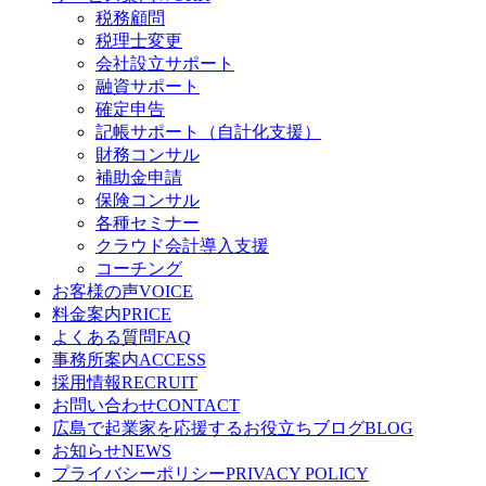
税務顧問
税理士変更
会社設立サポート
融資サポート
確定申告
記帳サポート（自計化支援）
財務コンサル
補助金申請
保険コンサル
各種セミナー
クラウド会計導入支援
コーチング
お客様の声
VOICE
料金案内
PRICE
よくある質問
FAQ
事務所案内
ACCESS
採用情報
RECRUIT
お問い合わせ
CONTACT
広島で起業家を応援するお役立ちブログ
BLOG
お知らせ
NEWS
プライバシーポリシー
PRIVACY POLICY