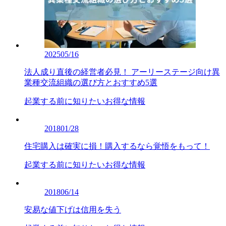
2025
05/16
法人成り直後の経営者必見！ アーリーステージ向け異
業種交流組織の選び方とおすすめ5選
起業する前に知りたいお得な情報
2018
01/28
住宅購入は確実に損！購入するなら覚悟をもって！
起業する前に知りたいお得な情報
2018
06/14
安易な値下げは信用を失う