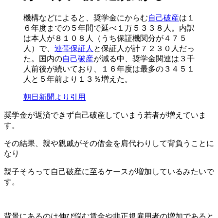
機構などによると、奨学金にからむ
自己破産
は１
６年度までの５年間で延べ１万５３３８人。内訳
は本人が８１０８人（うち保証機関分が４７５
人）で、
連帯保証人
と保証人が計７２３０人だっ
た。国内の
自己破産
が減る中、奨学金関連は３千
人前後が続いており、１６年度は最多の３４５１
人と５年前より１３％増えた。
朝日新聞より引用
奨学金が返済できず自己破産していまう若者が増えていま
す。
その結果、親や親戚がその借金を肩代わりして背負うことに
なり
親子そろって自己破産に至るケースが増加しているみたいで
す。
背景にあるのは伸び悩む賃金や非正規雇用者の増加であると