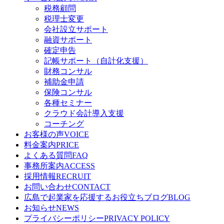
税務顧問
税理士変更
会社設立サポート
融資サポート
確定申告
記帳サポート（自計化支援）
財務コンサル
補助金申請
保険コンサル
各種セミナー
クラウド会計導入支援
コーチング
お客様の声
VOICE
料金案内
PRICE
よくある質問
FAQ
事務所案内
ACCESS
採用情報
RECRUIT
お問い合わせ
CONTACT
広島で起業家を応援するお役立ちブログ
BLOG
お知らせ
NEWS
プライバシーポリシー
PRIVACY POLICY