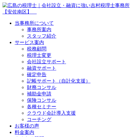
当事務所について
事務所案内
スタッフ紹介
サービス案内
税務顧問
税理士変更
会社設立サポート
融資サポート
確定申告
記帳サポート（自計化支援）
財務コンサル
補助金申請
保険コンサル
各種セミナー
クラウド会計導入支援
コーチング
お客様の声
料金案内