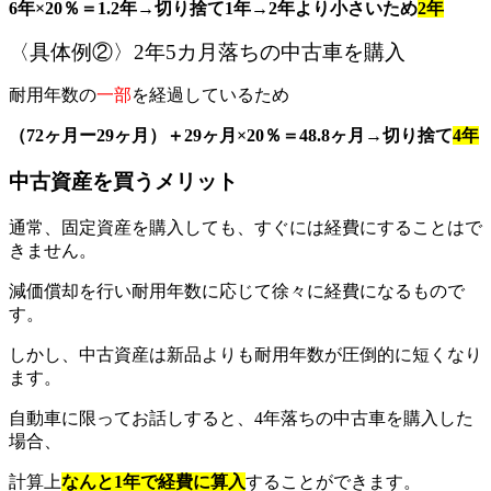
6年×20％＝1.2年→切り捨て1年→2年より小さいため
2年
〈具体例②〉2年5カ月落ちの中古車を購入
耐用年数の
一部
を経過しているため
（72ヶ月ー29ヶ月）＋29ヶ月×20％＝48.8ヶ月→切り捨て
4年
中古資産を買うメリット
通常、固定資産を購入しても、すぐには経費にすることはで
きません。
減価償却を行い耐用年数に応じて徐々に経費になるもので
す。
しかし、中古資産は新品よりも耐用年数が圧倒的に短くなり
ます。
自動車に限ってお話しすると、4年落ちの中古車を購入した
場合、
計算上
なんと1年で経費に算入
することができます。