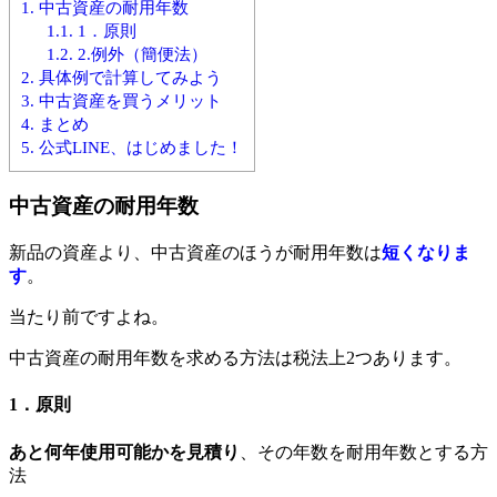
1.
中古資産の耐用年数
1.1.
1．原則
1.2.
2.例外（簡便法）
2.
具体例で計算してみよう
3.
中古資産を買うメリット
4.
まとめ
5.
公式LINE、はじめました！
中古資産の耐用年数
新品の資産より、中古資産のほうが耐用年数は
短くなりま
す
。
当たり前ですよね。
中古資産の耐用年数を求める方法は税法上2つあります。
1．原則
あと何年使用可能かを見積り
、その年数を耐用年数とする方
法