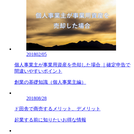
2018
02/05
個人事業主が事業用資産を売却した場合 ｜確定申告で
間違いやすいポイント
創業の基礎知識（個人事業主編）
2018
08/28
ド田舎で商売するメリット、デメリット
起業する前に知りたいお得な情報