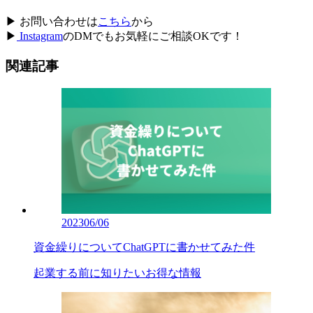
▶ お問い合わせは
こちら
から
▶
Instagram
のDMでもお気軽にご相談OKです！
関連記事
2023
06/06
資金繰りについてChatGPTに書かせてみた件
起業する前に知りたいお得な情報