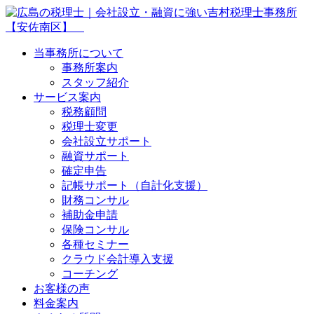
当事務所について
事務所案内
スタッフ紹介
サービス案内
税務顧問
税理士変更
会社設立サポート
融資サポート
確定申告
記帳サポート（自計化支援）
財務コンサル
補助金申請
保険コンサル
各種セミナー
クラウド会計導入支援
コーチング
お客様の声
料金案内