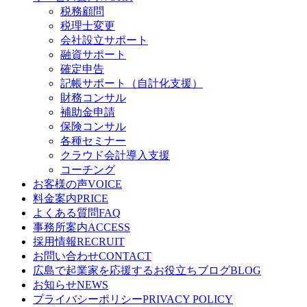
税務顧問
税理士変更
会社設立サポート
融資サポート
確定申告
記帳サポート（自計化支援）
財務コンサル
補助金申請
保険コンサル
各種セミナー
クラウド会計導入支援
コーチング
お客様の声
VOICE
料金案内
PRICE
よくある質問
FAQ
事務所案内
ACCESS
採用情報
RECRUIT
お問い合わせ
CONTACT
広島で起業家を応援するお役立ちブログ
BLOG
お知らせ
NEWS
プライバシーポリシー
PRIVACY POLICY