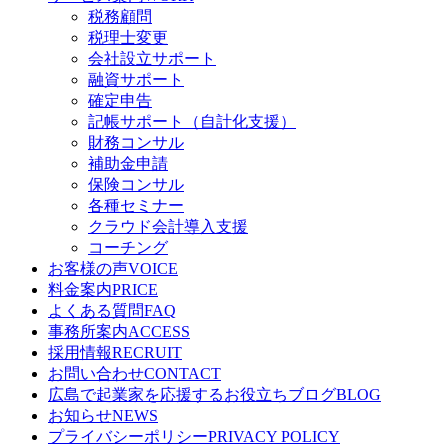
税務顧問
税理士変更
会社設立サポート
融資サポート
確定申告
記帳サポート（自計化支援）
財務コンサル
補助金申請
保険コンサル
各種セミナー
クラウド会計導入支援
コーチング
お客様の声
VOICE
料金案内
PRICE
よくある質問
FAQ
事務所案内
ACCESS
採用情報
RECRUIT
お問い合わせ
CONTACT
広島で起業家を応援するお役立ちブログ
BLOG
お知らせ
NEWS
プライバシーポリシー
PRIVACY POLICY