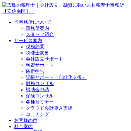
当事務所について
事務所案内
スタッフ紹介
サービス案内
税務顧問
税理士変更
会社設立サポート
融資サポート
確定申告
記帳サポート（自計化支援）
財務コンサル
補助金申請
保険コンサル
各種セミナー
クラウド会計導入支援
コーチング
お客様の声
料金案内