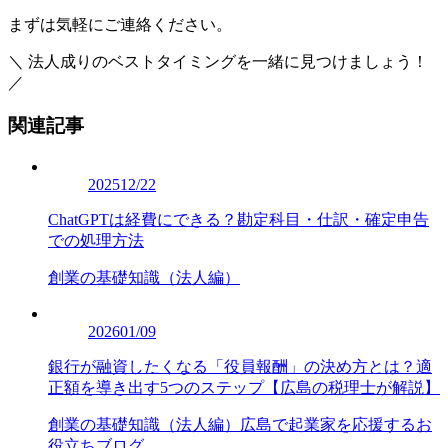
まずは気軽にご連絡ください。
＼ 法人成りのベストタイミングを一緒に見つけましょう！
／
関連記事
2025
12/22
ChatGPTは経費にできる？勘定科目・仕訳・確定申告
での処理方法
創業の基礎知識（法人編）
2026
01/09
銀行が融資したくなる「役員報酬」の決め方とは？適
正額を導き出す5つのステップ【広島の税理士が解説】
創業の基礎知識（法人編）
広島で起業家を応援するお
役立ちブログ