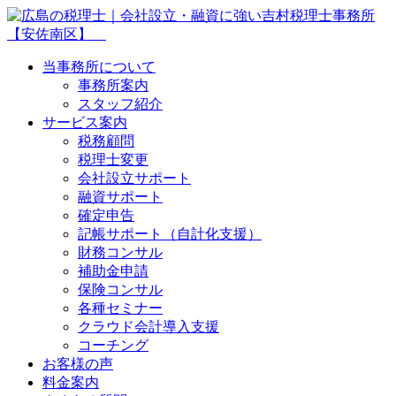
当事務所について
事務所案内
スタッフ紹介
サービス案内
税務顧問
税理士変更
会社設立サポート
融資サポート
確定申告
記帳サポート（自計化支援）
財務コンサル
補助金申請
保険コンサル
各種セミナー
クラウド会計導入支援
コーチング
お客様の声
料金案内