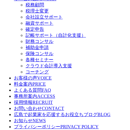
税務顧問
税理士変更
会社設立サポート
融資サポート
確定申告
記帳サポート（自計化支援）
財務コンサル
補助金申請
保険コンサル
各種セミナー
クラウド会計導入支援
コーチング
お客様の声
VOICE
料金案内
PRICE
よくある質問
FAQ
事務所案内
ACCESS
採用情報
RECRUIT
お問い合わせ
CONTACT
広島で起業家を応援するお役立ちブログ
BLOG
お知らせ
NEWS
プライバシーポリシー
PRIVACY POLICY