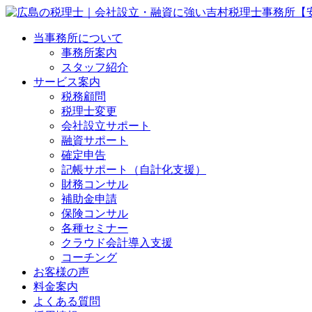
当事務所について
事務所案内
スタッフ紹介
サービス案内
税務顧問
税理士変更
会社設立サポート
融資サポート
確定申告
記帳サポート（自計化支援）
財務コンサル
補助金申請
保険コンサル
各種セミナー
クラウド会計導入支援
コーチング
お客様の声
料金案内
よくある質問