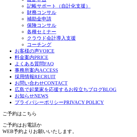
記帳サポート（自計化支援）
財務コンサル
補助金申請
保険コンサル
各種セミナー
クラウド会計導入支援
コーチング
お客様の声
VOICE
料金案内
PRICE
よくある質問
FAQ
事務所案内
ACCESS
採用情報
RECRUIT
お問い合わせ
CONTACT
広島で起業家を応援するお役立ちブログ
BLOG
お知らせ
NEWS
プライバシーポリシー
PRIVACY POLICY
ご予約はこちら
ご予約はお電話か
WEB予約よりお願いいたします。