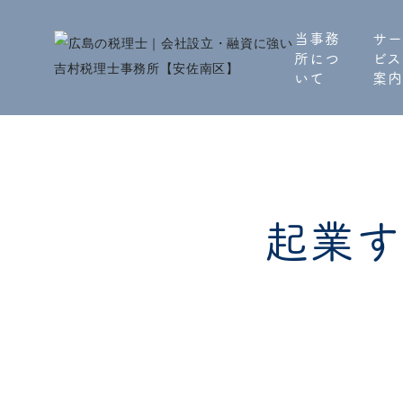
当事務
サー
所につ
ビス
いて
案内
起業す