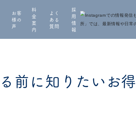
料
採
お客
よく
金
用
様の
ある
案
情
声
質問
内
報
る前に知りたいお