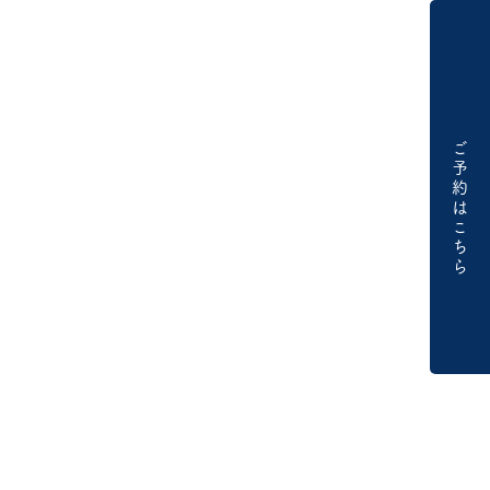
ご
予
約
は
こ
ち
ら