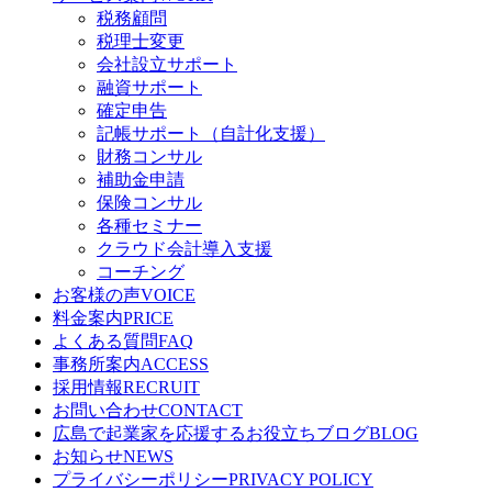
税務顧問
税理士変更
会社設立サポート
融資サポート
確定申告
記帳サポート（自計化支援）
財務コンサル
補助金申請
保険コンサル
各種セミナー
クラウド会計導入支援
コーチング
お客様の声
VOICE
料金案内
PRICE
よくある質問
FAQ
事務所案内
ACCESS
採用情報
RECRUIT
お問い合わせ
CONTACT
広島で起業家を応援するお役立ちブログ
BLOG
お知らせ
NEWS
プライバシーポリシー
PRIVACY POLICY