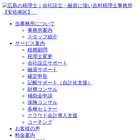
当事務所について
事務所案内
スタッフ紹介
サービス案内
税務顧問
税理士変更
会社設立サポート
融資サポート
確定申告
記帳サポート（自計化支援）
財務コンサル
補助金申請
保険コンサル
各種セミナー
クラウド会計導入支援
コーチング
お客様の声
料金案内