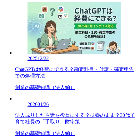
2025
12/22
ChatGPTは経費にできる？勘定科目・仕訳・確定申告
での処理方法
創業の基礎知識（法人編）
2026
01/26
法人成りしたら妻を役員にする？扶養のまま？30代子
育て社長の「手取り」防衛策
創業の基礎知識（法人編）