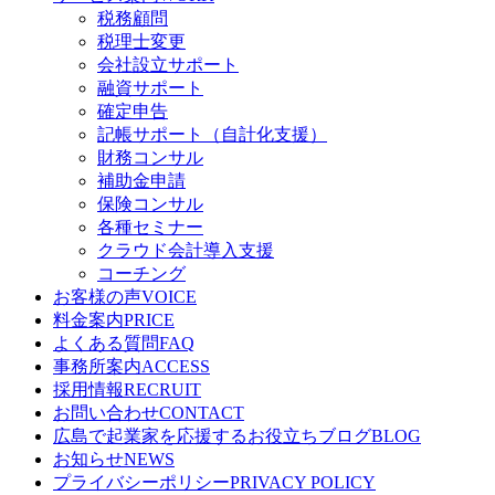
税務顧問
税理士変更
会社設立サポート
融資サポート
確定申告
記帳サポート（自計化支援）
財務コンサル
補助金申請
保険コンサル
各種セミナー
クラウド会計導入支援
コーチング
お客様の声
VOICE
料金案内
PRICE
よくある質問
FAQ
事務所案内
ACCESS
採用情報
RECRUIT
お問い合わせ
CONTACT
広島で起業家を応援するお役立ちブログ
BLOG
お知らせ
NEWS
プライバシーポリシー
PRIVACY POLICY