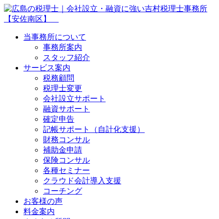
当事務所について
事務所案内
スタッフ紹介
サービス案内
税務顧問
税理士変更
会社設立サポート
融資サポート
確定申告
記帳サポート（自計化支援）
財務コンサル
補助金申請
保険コンサル
各種セミナー
クラウド会計導入支援
コーチング
お客様の声
料金案内