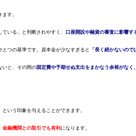
きます。
している」と判断されやすく、
口座開設や融資の審査に影響す
ひとつの基準です。資本金が少なすぎると
「長く続かないので
ないと、その間の
固定費や予期せぬ支出をまかなう余裕がなく
。
」
という印象を与えることができます。
、
金融機関との取引でも有利
になります。