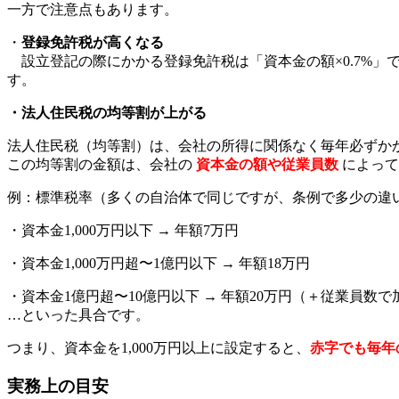
一方で注意点もあります。
・
登録免許税が高くなる
設立登記の際にかかる登録免許税は「資本金の額×0.7%」
す。
・法人住民税の均等割が上がる
法人住民税（均等割）は、会社の所得に関係なく毎年必ずか
この均等割の金額は、会社の
資本金の額や従業員数
によって
例：標準税率（多くの自治体で同じですが、条例で多少の違
・資本金1,000万円以下 → 年額7万円
・資本金1,000万円超〜1億円以下 → 年額18万円
・資本金1億円超〜10億円以下 → 年額20万円（＋従業員数で
…といった具合です。
つまり、資本金を1,000万円以上に設定すると、
赤字でも毎年
実務上の目安