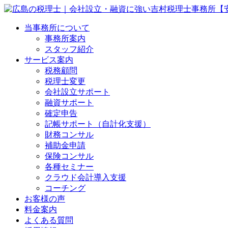
当事務所について
事務所案内
スタッフ紹介
サービス案内
税務顧問
税理士変更
会社設立サポート
融資サポート
確定申告
記帳サポート（自計化支援）
財務コンサル
補助金申請
保険コンサル
各種セミナー
クラウド会計導入支援
コーチング
お客様の声
料金案内
よくある質問