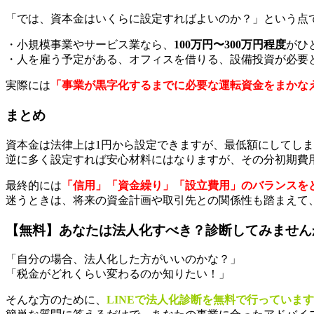
「では、資本金はいくらに設定すればよいのか？」という点
・小規模事業やサービス業なら、
100万円〜300万円程度
がひ
・人を雇う予定がある、オフィスを借りる、設備投資が必要
実際には
「事業が黒字化するまでに必要な運転資金をまかな
まとめ
資本金は法律上は1円から設定できますが、最低額にしてし
逆に多く設定すれば安心材料にはなりますが、その分初期費
最終的には
「信用」「資金繰り」「設立費用」のバランスを
迷うときは、将来の資金計画や取引先との関係性も踏まえて
【無料】あなたは法人化すべき？診断してみません
「自分の場合、法人化した方がいいのかな？」
「税金がどれくらい変わるのか知りたい！」
そんな方のために、
LINEで法人化診断を無料で行っていま