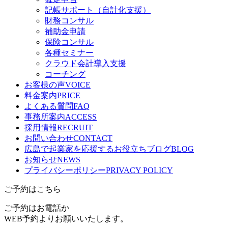
記帳サポート（自計化支援）
財務コンサル
補助金申請
保険コンサル
各種セミナー
クラウド会計導入支援
コーチング
お客様の声
VOICE
料金案内
PRICE
よくある質問
FAQ
事務所案内
ACCESS
採用情報
RECRUIT
お問い合わせ
CONTACT
広島で起業家を応援するお役立ちブログ
BLOG
お知らせ
NEWS
プライバシーポリシー
PRIVACY POLICY
ご予約はこちら
ご予約はお電話か
WEB予約よりお願いいたします。