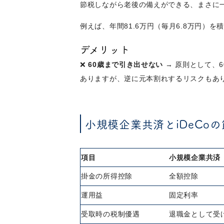
節税しながら老後の備えができる、まさに
例えば、年間81.6万円（毎月6.8万円）を
デメリット
❌
60歳まで引き出せない
→ 原則として、
ありますが、逆に元本割れするリスクもあ
小規模企業共済とiDeCo
項目
小規模企業共済
掛金の所得控除
全額控除
運用益
固定利率
受取時の税制優遇
退職金として受