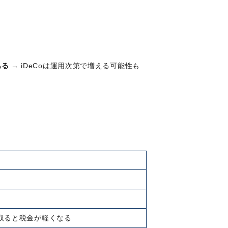
ある
→ iDeCoは運用次第で増える可能性も
取ると税金が軽くなる