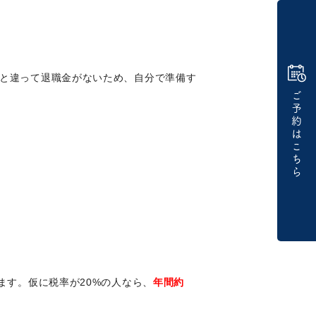
と違って退職金がないため、自分で準備す
ご
予
約
は
こ
ち
ら
ます。仮に税率が20%の人なら、
年間約