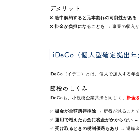
デメリット
❌
途中解約すると元本割れの可能性がある
❌
掛金が負担になることも
→ 事業の収入
iDeCo（個人型確定拠出
iDeCo（イデコ）とは、個人で加入する
節税のしくみ
iDeCoも、小規模企業共済と同じく、
掛金
✅
掛金が全額所得控除
→ 所得が減ること
✅
運用で増えたお金に税金がかからない
→
✅
受け取るときの税制優遇もあり
→ 退職