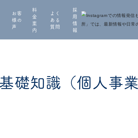
料
採
お客
よく
金
用
様の
ある
案
情
声
質問
内
報
基礎知識（個人事