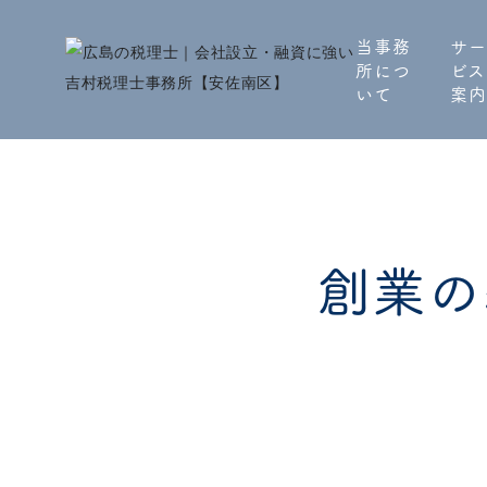
当事務
サー
所につ
ビス
いて
案内
創業の