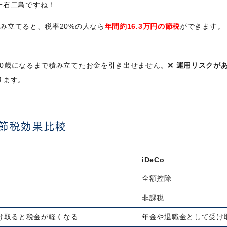
一石二鳥ですね！
積み立てると、税率20%の人なら
年間約16.3万円の節税
ができます。
60歳になるまで積み立てたお金を引き出せません。❌
運用リスクが
ります。
の節税効果比較
iDeCo
全額控除
非課税
け取ると税金が軽くなる
年金や退職金として受け