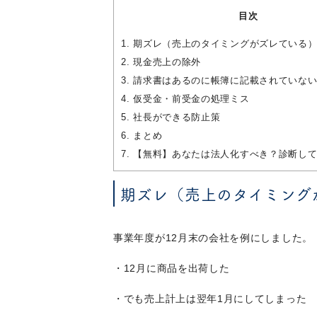
目次
1.
期ズレ（売上のタイミングがズレている
2.
現金売上の除外
3.
請求書はあるのに帳簿に記載されていな
4.
仮受金・前受金の処理ミス
5.
社長ができる防止策
6.
まとめ
7.
【無料】あなたは法人化すべき？診断して
期ズレ（売上のタイミング
事業年度が12月末の会社を例にしました。
・12月に商品を出荷した
・でも売上計上は翌年1月にしてしまった