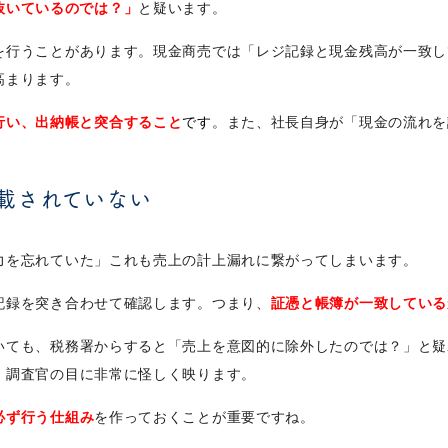
抜いているのでは？」
と疑います。
を行うことがあります。現金商売では「レジ記録と現金残高が一致し
高まります。
行い、出納帳と突合すること
です
。また、社長自身が「現金の流れを
載されていない
力を忘れていた」これも売上の計上漏れに繋がってしまいます。
記録を突き合わせて確認します。つまり、
証憑と帳簿が一致している
いても、税務署からすると「売上を意図的に除外したのでは？」と疑
、調査官の目に非常に怪しく映ります。
必ず行う仕組み
を作っておくことが重要ですね。