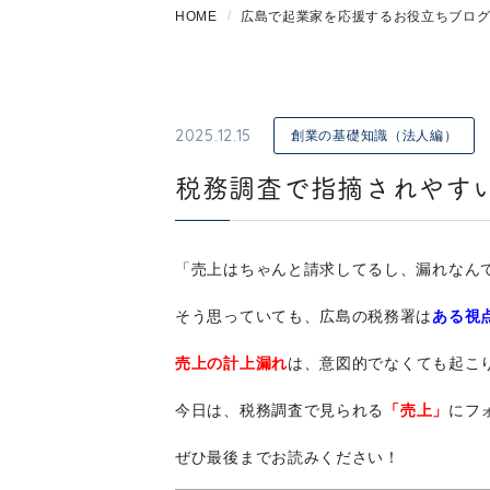
HOME
広島で起業家を応援するお役立ちブロ
2025.12.15
創業の基礎知識（法人編）
税務調査で指摘されやす
「売上はちゃんと請求してるし、漏れなん
そう思っていても、広島の税務署は
ある視
売上の計上漏れ
は、意図的でなくても起こ
今日は、税務調査で見られる
「売上」
にフ
ぜひ最後までお読みください！