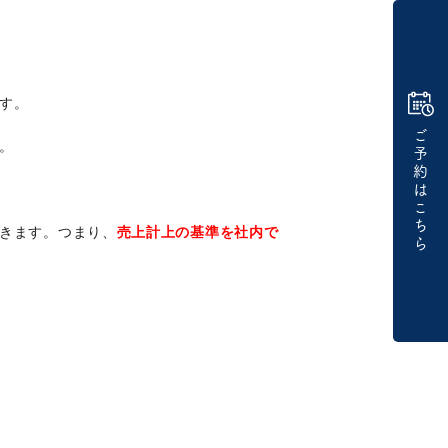
す。
ご
。
予
約
は
こ
ち
きます。つまり、
売上計上の基準を社内で
ら