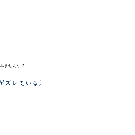
）
い
みませんか？
がズレている）