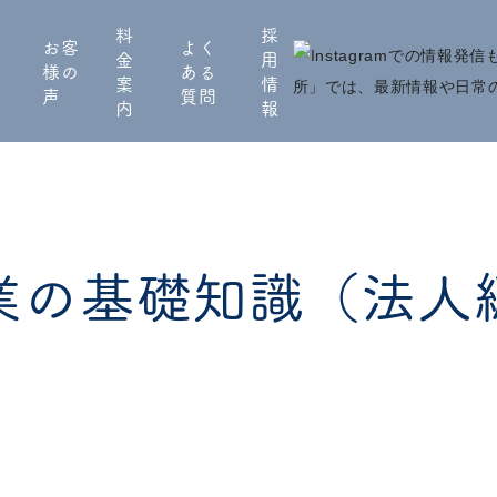
料
採
お客
よく
金
用
様の
ある
案
情
声
質問
内
報
業の基礎知識（法人