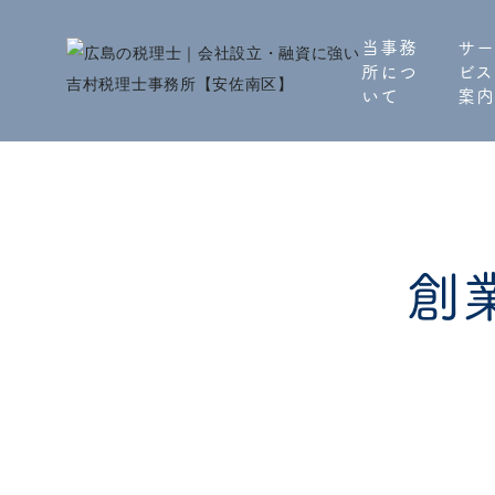
当事務
サー
所につ
ビス
いて
案内
創